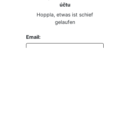
účtu
Hoppla, etwas ist schief
gelaufen
Email:
Passwort:
Passwort vergessen?
EINLOGGEN
REGISTRIEREN