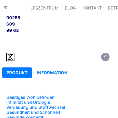
HILFSZENTRUM
BLOG
KONTAKT
BET
09255
609
99 63
PRODUKT
INFORMATION
Geistiges Wohlbefinden
Intimität und Urologie
Verdauung und Stoffwechsel
Gesundheit und Schönheit
Gesunde Kosmetik