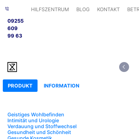
HILFSZENTRUM
BLOG
KONTAKT
BET
09255
609
99 63
PRODUKT
INFORMATION
Geistiges Wohlbefinden
Intimität und Urologie
Verdauung und Stoffwechsel
Gesundheit und Schönheit
Gesunde Kosmetik