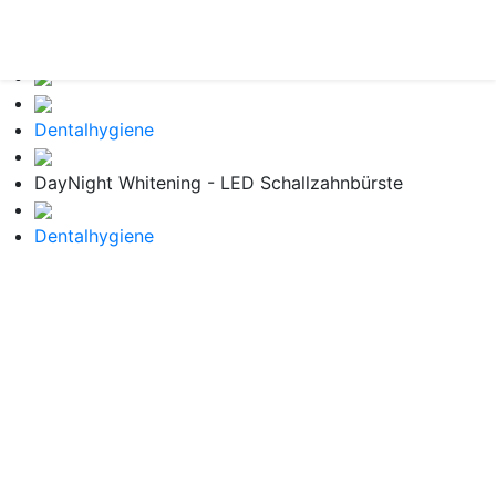
Dentalhygiene
DayNight Whitening - LED Schallzahnbürste
Dentalhygiene
DayNight Whitening -
LED Schallzahnbürste
Zwei LED Schallzahnbürsten
5,0
/ 5
·
1 REFERENZ